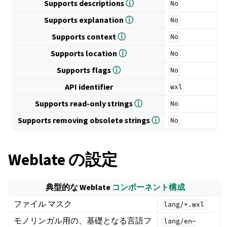
Supports descriptions
ⓘ
No
Supports explanation
ⓘ
No
Supports context
ⓘ
No
Supports location
ⓘ
No
Supports flags
ⓘ
No
API identifier
wxl
Supports read-only strings
ⓘ
No
Supports removing obsolete strings
ⓘ
No
Weblate の設定
典型的な Weblate
コンポーネント構成
ファイル マスク
lang/*.wxl
モノリンガル用の、基礎となる言語フ
lang/en-