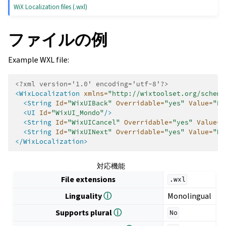
WiX Localization files (.wxl)
ファイルの例
Example WXL file:
<?xml version='1.0' encoding='utf-8'?>
<WixLocalization
xmlns=
"http://wixtoolset.org/schema
<String
Id=
"WixUIBack"
Overridable=
"yes"
Value=
"Ba
<UI
Id=
"WixUI_Mondo"
/>
<String
Id=
"WixUICancel"
Overridable=
"yes"
Value=
"
<String
Id=
"WixUINext"
Overridable=
"yes"
Value=
"Ne
</WixLocalization>
対応機能
File extensions
.wxl
Linguality
ⓘ
Monolingual
Supports plural
ⓘ
No