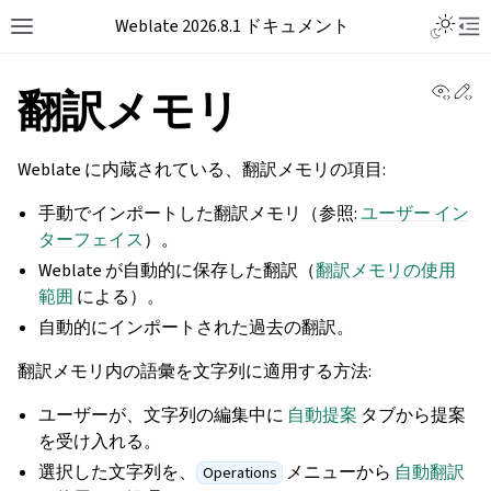
Weblate 2026.8.1 ドキュメント
View 
Ed
翻訳メモリ
Weblate に内蔵されている、翻訳メモリの項目:
手動でインポートした翻訳メモリ（参照:
ユーザー イン
ターフェイス
）。
Weblate が自動的に保存した翻訳（
翻訳メモリの使用
範囲
による）。
自動的にインポートされた過去の翻訳。
翻訳メモリ内の語彙を文字列に適用する方法:
ユーザーが、文字列の編集中に
自動提案
タブから提案
を受け入れる。
選択した文字列を、
メニューから
自動翻訳
Operations