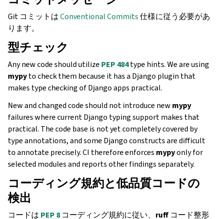
Git コミットは
Conventional Commits
仕様に従う必要があ
ります。
型チェック
Any new code should utilize
PEP 484
type hints. We are using
mypy
to check them because it has a Django plugin that
makes type checking of Django apps practical.
New and changed code should not introduce new
mypy
failures where current Django typing support makes that
practical. The code base is not yet completely covered by
type annotations, and some Django constructs are difficult
to annotate precisely. CI therefore enforces
mypy
only for
selected modules and reports other findings separately.
コーディング規約と低品質コードの
検出
コードは
PEP 8
コーディング規約に従い、
ruff
コード整形