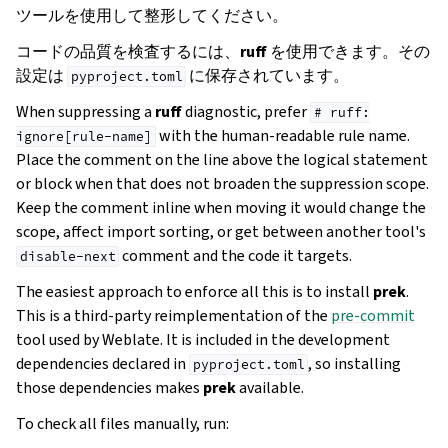
ツールを使用して整形してください。
コードの品質を検査するには、
ruff
を使用できます。その
設定は
に保存されています。
pyproject.toml
When suppressing a
ruff
diagnostic, prefer
#
ruff:
with the human-readable rule name.
ignore[rule-name]
Place the comment on the line above the logical statement
or block when that does not broaden the suppression scope.
Keep the comment inline when moving it would change the
scope, affect import sorting, or get between another tool's
comment and the code it targets.
disable-next
The easiest approach to enforce all this is to install
prek
.
This is a third-party reimplementation of the
pre-commit
tool used by Weblate. It is included in the development
dependencies declared in
, so installing
pyproject.toml
those dependencies makes
prek
available.
To check all files manually, run: