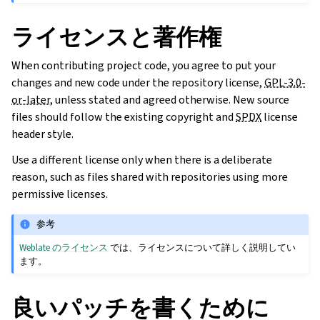
ライセンスと著作権
When contributing project code, you agree to put your
changes and new code under the repository license,
GPL-3.0-
or-later
, unless stated and agreed otherwise. New source
files should follow the existing copyright and
SPDX
license
header style.
Use a different license only when there is a deliberate
reason, such as files shared with repositories using more
permissive licenses.
参考
Weblate のライセンス
では、ライセンスについて詳しく説明してい
ます。
良いパッチを書くために