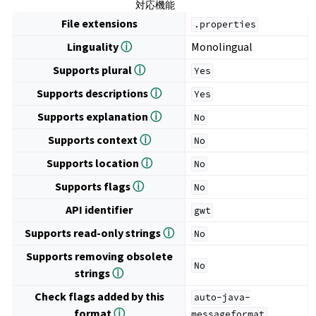
対応機能
File extensions
.properties
Linguality
ⓘ
Monolingual
Supports plural
ⓘ
Yes
Supports descriptions
ⓘ
Yes
Supports explanation
ⓘ
No
Supports context
ⓘ
No
Supports location
ⓘ
No
Supports flags
ⓘ
No
API identifier
gwt
Supports read-only strings
ⓘ
No
Supports removing obsolete
No
strings
ⓘ
Check flags added by this
auto-java-
format
ⓘ
messageformat