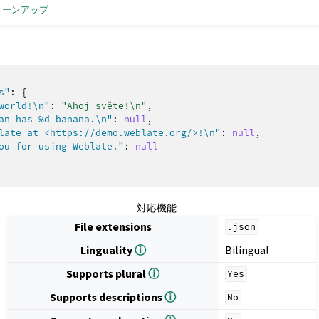
リーンアップ
s"
:
{
world!\n"
:
"Ahoj světe!\n"
,
an has %d banana.\n"
:
null
,
late at <https://demo.weblate.org/>!\n"
:
null
,
ou for using Weblate."
:
null
対応機能
File extensions
.json
Linguality
ⓘ
Bilingual
Supports plural
ⓘ
Yes
Supports descriptions
ⓘ
No