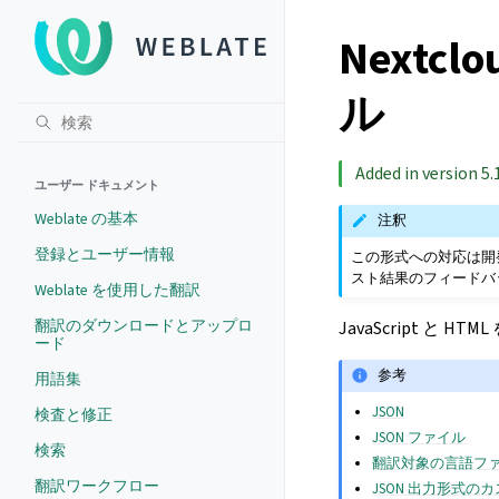
Nextc
ル
Added in version 5.
ユーザー ドキュメント
Weblate の基本
注釈
登録とユーザー情報
この形式への対応は開
スト結果のフィードバ
Weblate を使用した翻訳
翻訳のダウンロードとアップロ
JavaScript と 
ード
参考
用語集
JSON
検査と修正
JSON ファイル
検索
翻訳対象の言語フ
翻訳ワークフロー
JSON 出力形式の