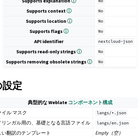
Supports explanation
ⓘ
No
Supports context
ⓘ
No
Supports location
ⓘ
No
Supports flags
ⓘ
No
API identifier
nextcloud-json
Supports read-only strings
ⓘ
No
Supports removing obsolete strings
ⓘ
No
 の設定
典型的な Weblate
コンポーネント構成
ァイル マスク
langs/*.json
ノリンガル用の、基礎となる言語ファイル
langs/en.json
しい翻訳のテンプレート
Empty（空）