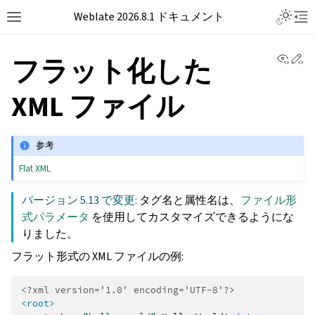
Weblate 2026.8.1 ドキュメント
View 
Ed
フラット化した
XML ファイル
参考
Flat XML
バージョン 5.13 で変更:
タグ名と属性名は、
ファイル形
式パラメータ
を使用してカスタマイズできるようにな
りました。
フラット形式の XML ファイルの例:
<?xml version='1.0' encoding='UTF-8'?>
<root>