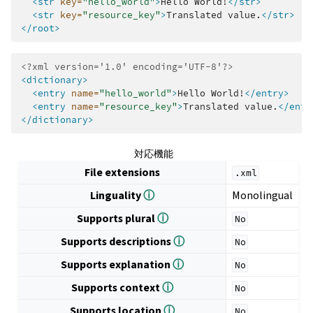
<str
key=
"hello_world"
>
Hello
World!
</str>
<str
key=
"resource_key"
>
Translated
value.
</str>
</root>
<?xml version='1.0' encoding='UTF-8'?>
<dictionary>
<entry
name=
"hello_world"
>
Hello
World!
</entry>
<entry
name=
"resource_key"
>
Translated
value.
</entr
</dictionary>
対応機能
File extensions
.xml
Linguality
ⓘ
Monolingual
Supports plural
ⓘ
No
Supports descriptions
ⓘ
No
Supports explanation
ⓘ
No
Supports context
ⓘ
No
Supports location
ⓘ
No