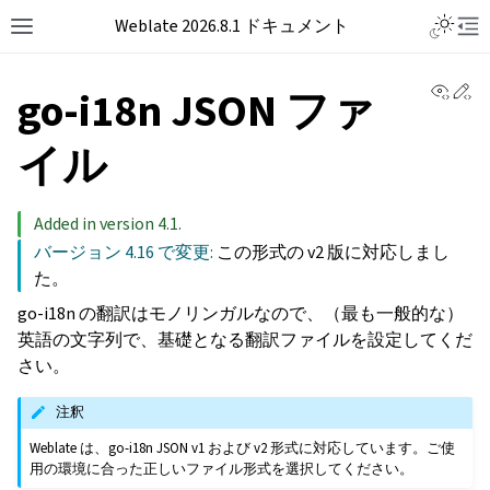
Weblate 2026.8.1 ドキュメント
View 
Ed
go-i18n JSON ファ
イル
Added in version 4.1.
バージョン 4.16 で変更:
この形式の v2 版に対応しまし
た。
go-i18n の翻訳はモノリンガルなので、（最も一般的な）
英語の文字列で、基礎となる翻訳ファイルを設定してくだ
さい。
注釈
Weblate は、go-i18n JSON v1 および v2 形式に対応しています。ご使
用の環境に合った正しいファイル形式を選択してください。