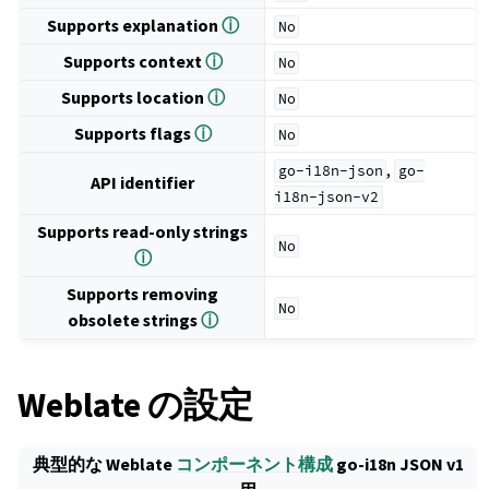
Supports explanation
ⓘ
No
Supports context
ⓘ
No
Supports location
ⓘ
No
Supports flags
ⓘ
No
,
go-i18n-json
go-
API identifier
i18n-json-v2
Supports read-only strings
No
ⓘ
Supports removing
No
obsolete strings
ⓘ
Weblate の設定
典型的な Weblate
コンポーネント構成
go-i18n JSON v1