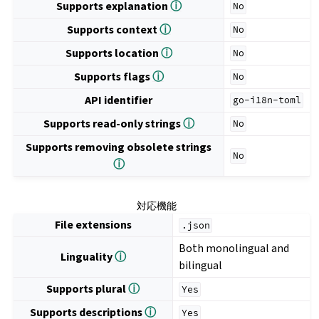
Supports explanation
ⓘ
No
Supports context
ⓘ
No
Supports location
ⓘ
No
Supports flags
ⓘ
No
API identifier
go-i18n-toml
Supports read-only strings
ⓘ
No
Supports removing obsolete strings
No
ⓘ
対応機能
File extensions
.json
Both monolingual and
Linguality
ⓘ
bilingual
Supports plural
ⓘ
Yes
Supports descriptions
ⓘ
Yes