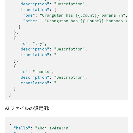
"description"
:
"Description"
,
"translation"
:
{
"one"
:
"Orangutan has {{.Count}} banana.\n"
,
"other"
:
"Orangutan has {{.Count}} bananas.\n"
}
},
{
"id"
:
"try"
,
"description"
:
"Description"
,
"translation"
:
""
},
{
"id"
:
"thanks"
,
"description"
:
"Description"
,
"translation"
:
""
}
]
v2 ファイルの設定例:
{
"hello"
:
"Ahoj světe!\n"
,