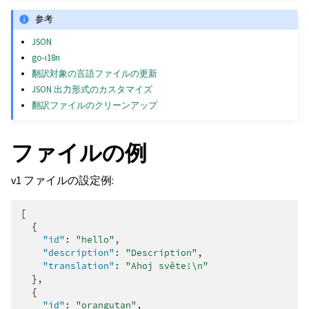
参考
JSON
go-i18n
翻訳対象の言語ファイルの更新
JSON 出力形式のカスタマイズ
翻訳ファイルのクリーンアップ
ファイルの例
v1 ファイルの設定例:
[
{
"id"
:
"hello"
,
"description"
:
"Description"
,
"translation"
:
"Ahoj světe!\n"
},
{
"id"
:
"orangutan"
,