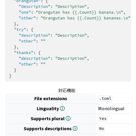
"orangutan"
:
{
"description"
:
"Description"
,
"one"
:
"Orangutan has {{.Count}} banana.\n"
,
"other"
:
"Orangutan has {{.Count}} bananas.\n"
},
"try"
:
{
"description"
:
"Description"
,
"other"
:
""
},
"thanks"
:
{
"description"
:
"Description"
,
"other"
:
""
}
}
対応機能
File extensions
.toml
Linguality
ⓘ
Monolingual
Supports plural
ⓘ
Yes
Supports descriptions
ⓘ
No